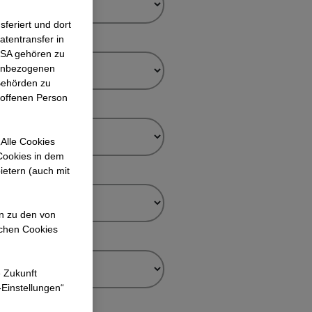
feriert und dort
atentransfer in
 USA gehören zu
nenbezogenen
Behörden zu
roffenen Person
Alle Cookies
 Cookies in dem
ietern (auch mit
en zu den von
ichen Cookies
e Zukunft
-Einstellungen“