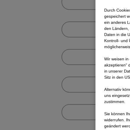
Durch Cookies
gespeichert w
ein anderes L
den Ländern, 
Daten in die 
Kontroll- und
möglicherweis
Wir weisen in
akzeptieren“ d
in unserer Da
Sitz in den U
Alternativ kö
uns eingesetz
zustimmen.
Sie können Ihr
widerrufen. I
geändert wer