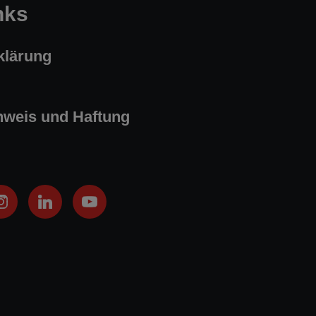
nks
klärung
nweis und Haftung