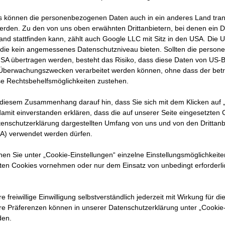
 können die personenbezogenen Daten auch in ein anderes Land trans
erden. Zu den von uns oben erwähnten Drittanbietern, bei denen ein D
and stattfinden kann, zählt auch Google LLC mit Sitz in den USA. Die
die kein angemessenes Datenschutzniveau bieten. Sollten die perso
USA übertragen werden, besteht das Risiko, dass diese Daten von US-
 Überwachungszwecken verarbeitet werden können, ohne dass der bet
e Rechtsbehelfsmöglichkeiten zustehen.
 diesem Zusammenhang darauf hin, dass Sie sich mit dem Klicken auf „
amit ein­ver­standen erklären, dass die auf unserer Seite eingesetzten
tenschutzerklärung dargestellten Umfang von uns und von den Drittanb
SA) verwendet werden dürfen.
nnen Sie unter „Cookie-Einstellungen“ einzelne Einstellungsmöglichkeit
ten Cookies vornehmen oder nur dem Einsatz von unbedingt erforderl
e freiwillige Einwilligung selbstverständlich jederzeit mit Wirkung für di
hre Prä­fe­renzen können in unserer Datenschutzerklärung unter „Cookie
den.