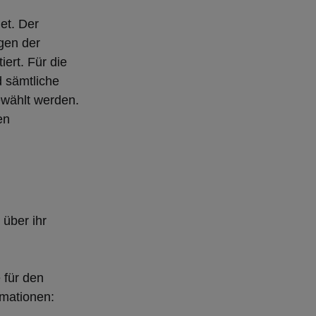
et. Der
gen der
ert. Für die
 sämtliche
wählt werden.
en
über ihr
 für den
rmationen: